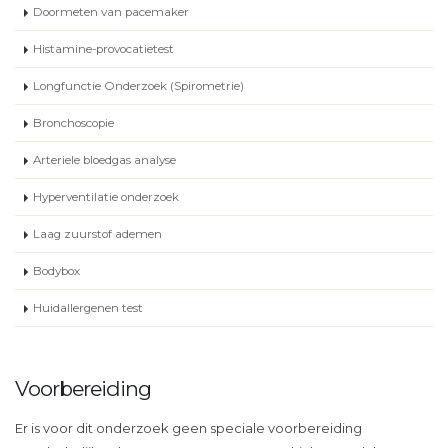
Doormeten van pacemaker
Histamine-provocatietest
Longfunctie Onderzoek (Spirometrie)
Bronchoscopie
Arteriele bloedgas analyse
Hyperventilatie onderzoek
Laag zuurstof ademen
Bodybox
Huidallergenen test
Voorbereiding
Er is voor dit onderzoek geen speciale voorbereiding