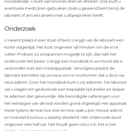
noodzakelijk. U kunt van tevoren eten en drinken. Ook kunt u
eventuele medicijnen gebruiken zoals u gewend bent tenzij de
laborant of arts iets anders met u afgesproken heeft.
Onderzoek
U neemt plaats in een stoel of bed. U krijgt van de laborant een
korte vragenlijst. Het kost ongeveer vijf minuten om die in te
vullen. Probeer zo ontspannen mogelijk te zijn, dan lukt het
onderzoek het beste. U krijgt een mondstuk in uw mond dat is
verbonden met een meetapparaat. Vervolgens plaatst de
laborant een klem op uw neus om te voorkomen dat u door uw
neus ademt. Door het mondstuk kunt u vrij ademen. De laborant
zal u vragen om gedurende een bepaalde tijd sneller en dieper
te ademen dan gewoonlijk. Alle benodigde oefeningen voor
het welslagen van de test worden goed uitgelegd. Het apparaat
meet tijdens de test hoe snel en hoe vaak u per minuut ademt
en hoeveel koolzuur u daarbij uitademt. Het onderzoek duurt
ongeveer een half uur. Het houdt geen risico’s in; het is niet